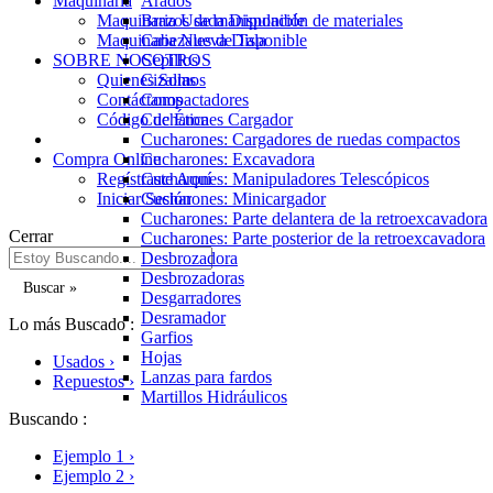
Maquinaria
Arados
Maquinaria Usada Disponible
Brazos de manipulación de materiales
Maquinaria Nueva Disponible
Cabezales de Tala
SOBRE NOSOTROS
Cepillos
Quienes Somos
Cizallas
Contáctanos
Compactadores
Código de Ética
Cucharones Cargador
Cucharones: Cargadores de ruedas compactos
Compra Online
Cucharones: Excavadora
Regístraste Aquí
Cucharones: Manipuladores Telescópicos
Iniciar Sesión
Cucharones: Minicargador
Cucharones: Parte delantera de la retroexcavadora
Cerrar
Cucharones: Parte posterior de la retroexcavadora
Desbrozadora
Desbrozadoras
Buscar »
Desgarradores
Desramador
Lo más Buscado :
Garfios
Hojas
Usados ›
Lanzas para fardos
Repuestos ›
Martillos Hidráulicos
Multiprocesadores
Buscando :
Palas para nieve
Ejemplo 1 ›
Perfiladoras de pavimento en frío
Ejemplo 2 ›
Pulgares