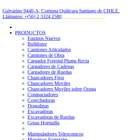
Galvarino 9440-A, Comuna Quilicura Santiago de CHILE.
Llámanos:
‎+(56) 2 3324 2580
PRODUCTOS
Equipos Nuevos
Bulldozer
Camiones Articulados
Camiones de Obra
Cargador Forestal Pluma Recta
Cargadores de Cadenas
Cargadores de Ruedas
Chancadores Fijos
Chancadores Moviles
Chancadores Moviles sobre Oruga
Compactadores
Cosechadoras
Dragalinas
Excavadoras
Excavadoras de Ruedas
Gruas Horquilla
Manipuladores Telescopicos
Maquinas Forestales