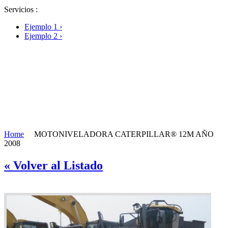
Pulverizadores
Servicios :
Rastrillos
Rectificadoras de Tocones
Ejemplo 1 ›
Retroexcavadoras
Ejemplo 2 ›
Sierras
Sinfines
Zanjadoras
Home
MOTONIVELADORA CATERPILLAR® 12M AÑO
2008
« Volver al Listado