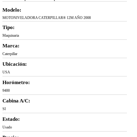
Modelo:
MOTONIVELADORA CATERPILLAR® 12M AÑO 2008
Tipo:
Maquinaria
Marca:
Caterpillar
Ubicación:
USA
Horómetro:
9400
Cabina A/C:
SI
Estado:
Usado