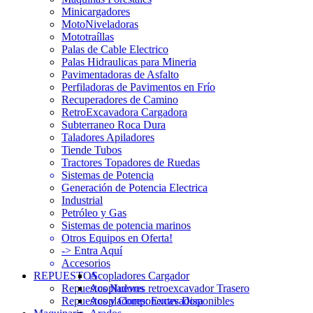
Minicargadores
MotoNiveladoras
Mototraíllas
Palas de Cable Electrico
Palas Hidraulicas para Mineria
Pavimentadoras de Asfalto
Perfiladoras de Pavimentos en Frío
Recuperadores de Camino
RetroExcavadora Cargadora
Subterraneo Roca Dura
Taladores Apiladores
Tiende Tubos
Tractores Topadores de Ruedas
Sistemas de Potencia
Generación de Potencia Electrica
Industrial
Petróleo y Gas
Sistemas de potencia marinos
Otros Equipos en Oferta!
-> Entra Aquí
Accesorios
REPUESTOS
Acopladores Cargador
Repuestos Nuevos
Acopladores retroexcavador Trasero
Repuestos y Componentes Disponibles
Acopladores: Excavadora