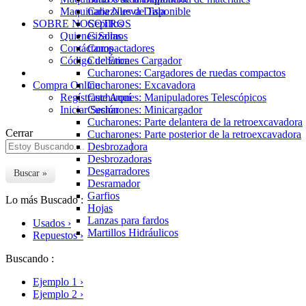
Maquinaria Nueva Disponible
Cabezales de Tala
SOBRE NOSOTROS
Cepillos
Quienes Somos
Cizallas
Contáctanos
Compactadores
Código de Ética
Cucharones Cargador
Cucharones: Cargadores de ruedas compactos
Compra Online
Cucharones: Excavadora
Regístraste Aquí
Cucharones: Manipuladores Telescópicos
Iniciar Sesión
Cucharones: Minicargador
Cucharones: Parte delantera de la retroexcavadora
Cerrar
Cucharones: Parte posterior de la retroexcavadora
Desbrozadora
Desbrozadoras
Desgarradores
Buscar »
Desramador
Garfios
Lo más Buscado :
Hojas
Lanzas para fardos
Usados ›
Martillos Hidráulicos
Repuestos ›
Multiprocesadores
Palas para nieve
Buscando :
Perfiladoras de pavimento en frío
Ejemplo 1 ›
Pulgares
Ejemplo 2 ›
Pulverizadores