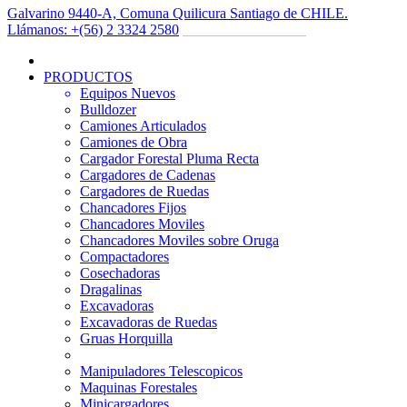
Galvarino 9440-A, Comuna Quilicura Santiago de CHILE.
Llámanos:
‎+(56) 2 3324 2580
PRODUCTOS
Equipos Nuevos
Bulldozer
Camiones Articulados
Camiones de Obra
Cargador Forestal Pluma Recta
Cargadores de Cadenas
Cargadores de Ruedas
Chancadores Fijos
Chancadores Moviles
Chancadores Moviles sobre Oruga
Compactadores
Cosechadoras
Dragalinas
Excavadoras
Excavadoras de Ruedas
Gruas Horquilla
Manipuladores Telescopicos
Maquinas Forestales
Minicargadores