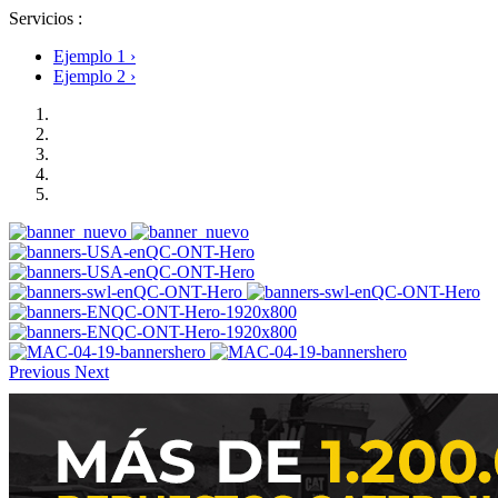
Rastrillos
Servicios :
Rectificadoras de Tocones
Retroexcavadoras
Ejemplo 1 ›
Sierras
Ejemplo 2 ›
Sinfines
Zanjadoras
Previous
Next