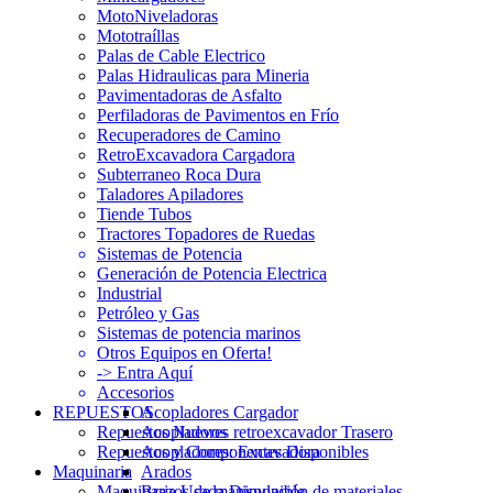
MotoNiveladoras
Mototraíllas
Palas de Cable Electrico
Palas Hidraulicas para Mineria
Pavimentadoras de Asfalto
Perfiladoras de Pavimentos en Frío
Recuperadores de Camino
RetroExcavadora Cargadora
Subterraneo Roca Dura
Taladores Apiladores
Tiende Tubos
Tractores Topadores de Ruedas
Sistemas de Potencia
Generación de Potencia Electrica
Industrial
Petróleo y Gas
Sistemas de potencia marinos
Otros Equipos en Oferta!
-> Entra Aquí
Accesorios
REPUESTOS
Acopladores Cargador
Repuestos Nuevos
Acopladores retroexcavador Trasero
Repuestos y Componentes Disponibles
Acopladores: Excavadora
Maquinaria
Arados
Maquinaria Usada Disponible
Brazos de manipulación de materiales