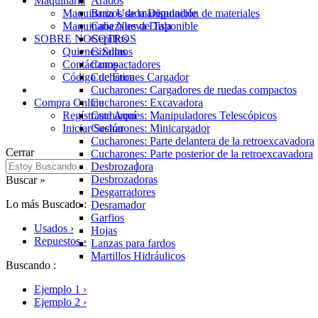
Maquinaria
Arados
Maquinaria Usada Disponible
Brazos de manipulación de materiales
Maquinaria Nueva Disponible
Cabezales de Tala
SOBRE NOSOTROS
Cepillos
Quienes Somos
Cizallas
Contáctanos
Compactadores
Código de Ética
Cucharones Cargador
Cucharones: Cargadores de ruedas compactos
Compra Online
Cucharones: Excavadora
Regístraste Aquí
Cucharones: Manipuladores Telescópicos
Iniciar Sesión
Cucharones: Minicargador
Cucharones: Parte delantera de la retroexcavadora
Cerrar
Cucharones: Parte posterior de la retroexcavadora
Desbrozadora
Desbrozadoras
Buscar »
Desgarradores
Lo más Buscado :
Desramador
Garfios
Usados ›
Hojas
Repuestos ›
Lanzas para fardos
Martillos Hidráulicos
Buscando :
Multiprocesadores
Palas para nieve
Ejemplo 1 ›
Perfiladoras de pavimento en frío
Ejemplo 2 ›
Pulgares