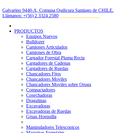
Galvarino 9440-A, Comuna Quilicura Santiago de CHILE.
Llámanos:
‎+(56) 2 3324 2580
PRODUCTOS
Equipos Nuevos
Bulldozer
Camiones Articulados
Camiones de Obra
Cargador Forestal Pluma Recta
Cargadores de Cadenas
Cargadores de Ruedas
Chancadores Fijos
Chancadores Moviles
Chancadores Moviles sobre Oruga
Compactadores
Cosechadoras
Dragalinas
Excavadoras
Excavadoras de Ruedas
Gruas Horquilla
Manipuladores Telescopicos
Maquinas Forestales