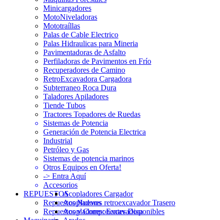
Minicargadores
MotoNiveladoras
Mototraíllas
Palas de Cable Electrico
Palas Hidraulicas para Mineria
Pavimentadoras de Asfalto
Perfiladoras de Pavimentos en Frío
Recuperadores de Camino
RetroExcavadora Cargadora
Subterraneo Roca Dura
Taladores Apiladores
Tiende Tubos
Tractores Topadores de Ruedas
Sistemas de Potencia
Generación de Potencia Electrica
Industrial
Petróleo y Gas
Sistemas de potencia marinos
Otros Equipos en Oferta!
-> Entra Aquí
Accesorios
REPUESTOS
Acopladores Cargador
Repuestos Nuevos
Acopladores retroexcavador Trasero
Repuestos y Componentes Disponibles
Acopladores: Excavadora