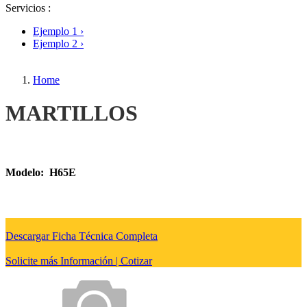
Pulverizadores
Servicios :
Rastrillos
Rectificadoras de Tocones
Ejemplo 1 ›
Retroexcavadoras
Ejemplo 2 ›
Sierras
Sinfines
Zanjadoras
Home
MARTILLOS
Modelo: H65E
Descargar Ficha Técnica Completa
Solicite más Información | Cotizar